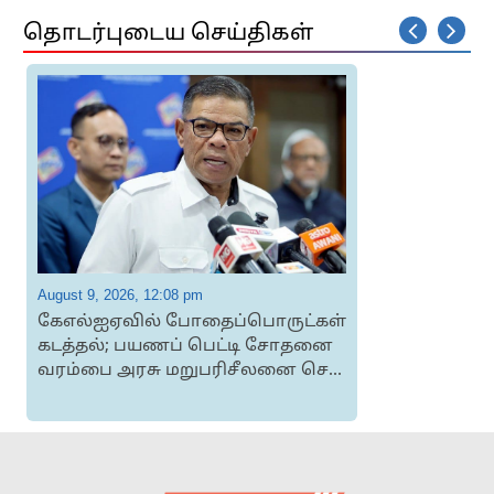
தொடர்புடைய செய்திகள்
August 9, 2026, 12:08 pm
A
கேஎல்ஐஏவில் போதைப்பொருட்கள்
கடத்தல்; பயணப் பெட்டி சோதனை
வரம்பை அரசு மறுபரிசீலனை செ...
த