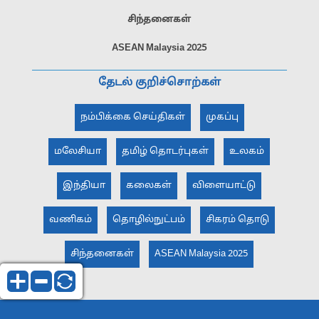
சிந்தனைகள்
ASEAN Malaysia 2025
தேடல் குறிச்சொற்கள்
நம்பிக்கை செய்திகள்
முகப்பு
மலேசியா
தமிழ் தொடர்புகள்
உலகம்
இந்தியா
கலைகள்
விளையாட்டு
வணிகம்
தொழில்நுட்பம்
சிகரம் தொடு
சிந்தனைகள்
ASEAN Malaysia 2025