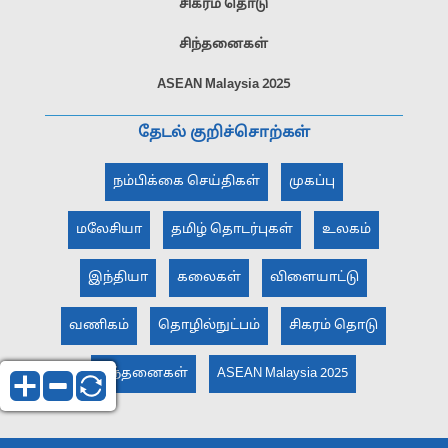
சிகரம் தொடு
சிந்தனைகள்
ASEAN Malaysia 2025
தேடல் குறிச்சொற்கள்
நம்பிக்கை செய்திகள்
முகப்பு
மலேசியா
தமிழ் தொடர்புகள்
உலகம்
இந்தியா
கலைகள்
விளையாட்டு
வணிகம்
தொழில்நுட்பம்
சிகரம் தொடு
சிந்தனைகள்
ASEAN Malaysia 2025