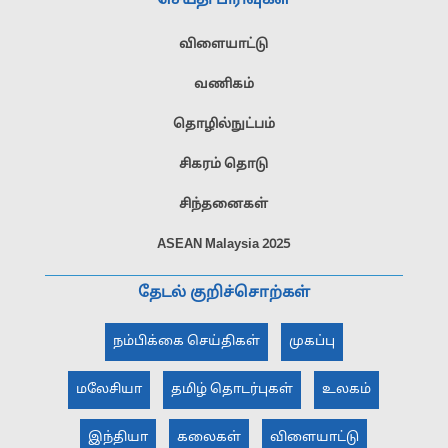
செய்தி பிரிவுகள்
விளையாட்டு
வணிகம்
தொழில்நுட்பம்
சிகரம் தொடு
சிந்தனைகள்
ASEAN Malaysia 2025
தேடல் குறிச்சொற்கள்
நம்பிக்கை செய்திகள்
முகப்பு
மலேசியா
தமிழ் தொடர்புகள்
உலகம்
இந்தியா
கலைகள்
விளையாட்டு