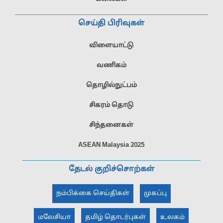
செய்தி பிரிவுகள்
விளையாட்டு
வணிகம்
தொழில்நுட்பம்
சிகரம் தொடு
சிந்தனைகள்
ASEAN Malaysia 2025
தேடல் குறிச்சொற்கள்
நம்பிக்கை செய்திகள்
முகப்பு
மலேசியா
தமிழ் தொடர்புகள்
உலகம்