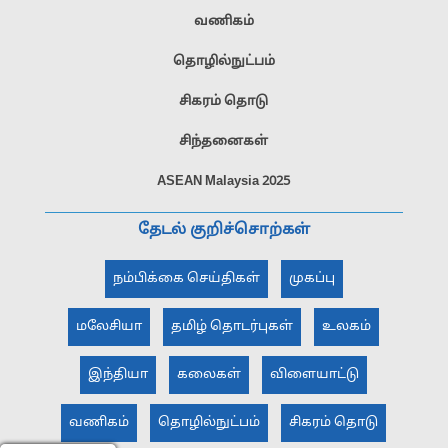
வணிகம்
தொழில்நுட்பம்
சிகரம் தொடு
சிந்தனைகள்
ASEAN Malaysia 2025
தேடல் குறிச்சொற்கள்
நம்பிக்கை செய்திகள்
முகப்பு
மலேசியா
தமிழ் தொடர்புகள்
உலகம்
இந்தியா
கலைகள்
விளையாட்டு
வணிகம்
தொழில்நுட்பம்
சிகரம் தொடு