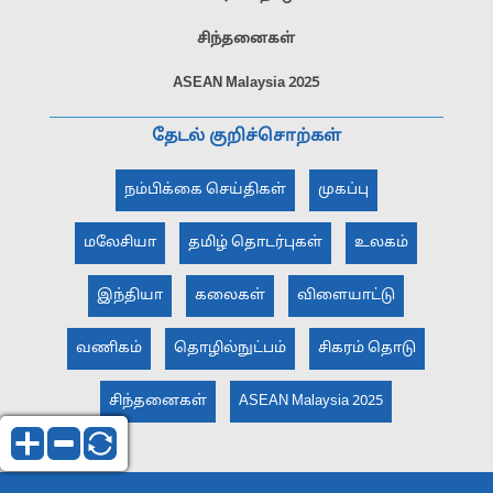
சிந்தனைகள்
ASEAN Malaysia 2025
தேடல் குறிச்சொற்கள்
நம்பிக்கை செய்திகள்
முகப்பு
மலேசியா
தமிழ் தொடர்புகள்
உலகம்
இந்தியா
கலைகள்
விளையாட்டு
வணிகம்
தொழில்நுட்பம்
சிகரம் தொடு
சிந்தனைகள்
ASEAN Malaysia 2025