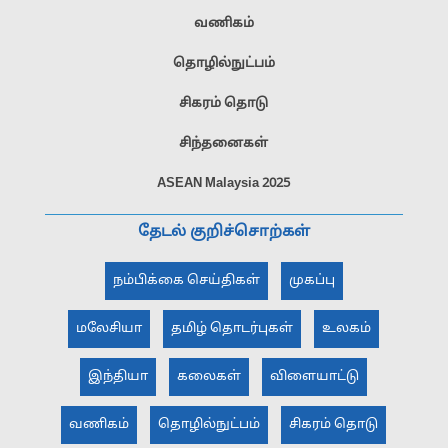
வணிகம்
தொழில்நுட்பம்
சிகரம் தொடு
சிந்தனைகள்
ASEAN Malaysia 2025
தேடல் குறிச்சொற்கள்
நம்பிக்கை செய்திகள்
முகப்பு
மலேசியா
தமிழ் தொடர்புகள்
உலகம்
இந்தியா
கலைகள்
விளையாட்டு
வணிகம்
தொழில்நுட்பம்
சிகரம் தொடு