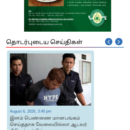
தொடர்புடைய செய்திகள்
August 6, 2026, 3:40 pm
A
இளம் பெண்ணை மானபங்கம்
செய்ததாக வேலையில்லா ஆடவர்
த