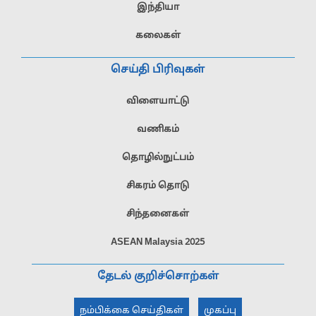
இந்தியா
கலைகள்
செய்தி பிரிவுகள்
விளையாட்டு
வணிகம்
தொழில்நுட்பம்
சிகரம் தொடு
சிந்தனைகள்
ASEAN Malaysia 2025
தேடல் குறிச்சொற்கள்
நம்பிக்கை செய்திகள்
முகப்பு