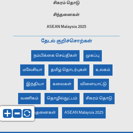
சிகரம் தொடு
சிந்தனைகள்
ASEAN Malaysia 2025
தேடல் குறிச்சொற்கள்
நம்பிக்கை செய்திகள்
முகப்பு
மலேசியா
தமிழ் தொடர்புகள்
உலகம்
இந்தியா
கலைகள்
விளையாட்டு
வணிகம்
தொழில்நுட்பம்
சிகரம் தொடு
சிந்தனைகள்
ASEAN Malaysia 2025