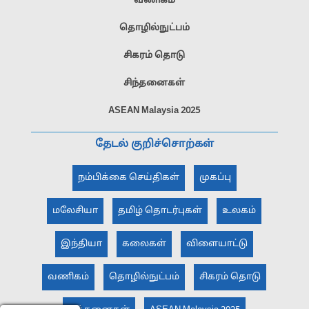
வணிகம்
தொழில்நுட்பம்
சிகரம் தொடு
சிந்தனைகள்
ASEAN Malaysia 2025
தேடல் குறிச்சொற்கள்
நம்பிக்கை செய்திகள்
முகப்பு
மலேசியா
தமிழ் தொடர்புகள்
உலகம்
இந்தியா
கலைகள்
விளையாட்டு
வணிகம்
தொழில்நுட்பம்
சிகரம் தொடு