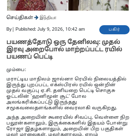
செய்திகள்
இந்தியா
By
|
Published: July 9, 2026, 10:42 am
பகிர்
பயணத்தோடு ஒரு தேனிலவு: முதல்
இரவு அறைபோல் மாற்றப்பட்ட ரயில்
பயணப் பெட்டி
மும்பை:
மராட்டிய மாநிலம் ஜால்னா ரெயில் நிலையத்தில்
இருந்து புறப்பட்ட எக்ஸ்பிரஸ் ரயில் ஒன்றின்
முதல் வகுப்பு ஏ.சி. தனியறை பெட்டி சொகுசு
ஓட்டலின் 'ஹனிமூன் சூட்' போல
அலங்கரிக்கப்பட்டு இருந்தது
சமூகவலைதளங்களில் வைரலாகி வருகிறது.
அந்த அறையின் கூரையில் சிவப்பு, வெள்ளை நிற
பலூன்களாலும், இருக்கைகளில் இதயம் போன்று
ரோஜா இதழ்களாலும், அறையின் பிற பகுதிகள்
மலர் மாலைகள், மலர்களாலும், ஏறும்