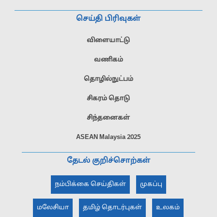
செய்தி பிரிவுகள்
விளையாட்டு
வணிகம்
தொழில்நுட்பம்
சிகரம் தொடு
சிந்தனைகள்
ASEAN Malaysia 2025
தேடல் குறிச்சொற்கள்
நம்பிக்கை செய்திகள்
முகப்பு
மலேசியா
தமிழ் தொடர்புகள்
உலகம்