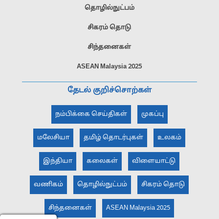
தொழில்நுட்பம்
சிகரம் தொடு
சிந்தனைகள்
ASEAN Malaysia 2025
தேடல் குறிச்சொற்கள்
நம்பிக்கை செய்திகள்
முகப்பு
மலேசியா
தமிழ் தொடர்புகள்
உலகம்
இந்தியா
கலைகள்
விளையாட்டு
வணிகம்
தொழில்நுட்பம்
சிகரம் தொடு
சிந்தனைகள்
ASEAN Malaysia 2025