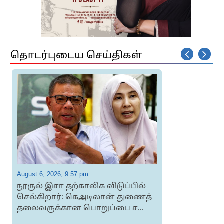
தொடர்புடைய செய்திகள்
August 6, 2026, 9:57 pm
A
நூருல் இசா தற்காலிக விடுப்பில்
செல்கிறார்: கெஅடிலான் துணைத்
தலைவருக்கான பொறுப்பை ச...