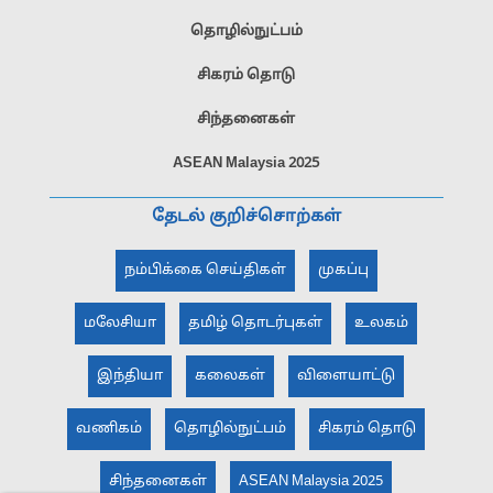
தொழில்நுட்பம்
சிகரம் தொடு
சிந்தனைகள்
ASEAN Malaysia 2025
தேடல் குறிச்சொற்கள்
நம்பிக்கை செய்திகள்
முகப்பு
மலேசியா
தமிழ் தொடர்புகள்
உலகம்
இந்தியா
கலைகள்
விளையாட்டு
வணிகம்
தொழில்நுட்பம்
சிகரம் தொடு
சிந்தனைகள்
ASEAN Malaysia 2025