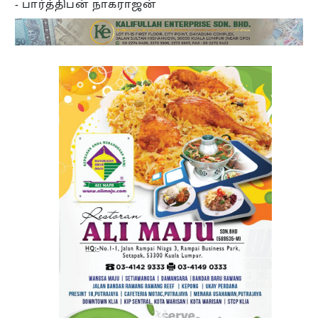
- பார்த்திபன் நாகராஜன்