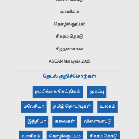
வணிகம்
தொழில்நுட்பம்
சிகரம் தொடு
சிந்தனைகள்
ASEAN Malaysia 2025
தேடல் குறிச்சொற்கள்
நம்பிக்கை செய்திகள்
முகப்பு
மலேசியா
தமிழ் தொடர்புகள்
உலகம்
இந்தியா
கலைகள்
விளையாட்டு
வணிகம்
தொழில்நுட்பம்
சிகரம் தொடு