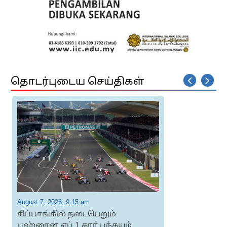
தொடர்புடைய செய்திகள்
August 7, 2026, 9:15 am
A
சிப்பாங்கில் நடைபெறும்
பஹ்ரைன் எப் 1 கார் பந்தயம்
ப