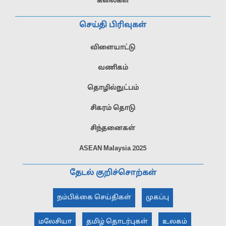
கலைகள்
செய்தி பிரிவுகள்
விளையாட்டு
வணிகம்
தொழில்நுட்பம்
சிகரம் தொடு
சிந்தனைகள்
ASEAN Malaysia 2025
தேடல் குறிச்சொற்கள்
நம்பிக்கை செய்திகள்
முகப்பு
மலேசியா
தமிழ் தொடர்புகள்
உலகம்