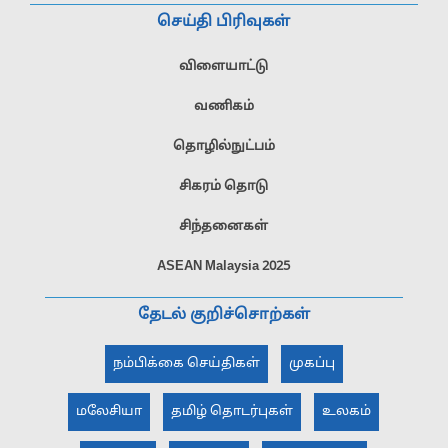
செய்தி பிரிவுகள்
விளையாட்டு
வணிகம்
தொழில்நுட்பம்
சிகரம் தொடு
சிந்தனைகள்
ASEAN Malaysia 2025
தேடல் குறிச்சொற்கள்
நம்பிக்கை செய்திகள்
முகப்பு
மலேசியா
தமிழ் தொடர்புகள்
உலகம்