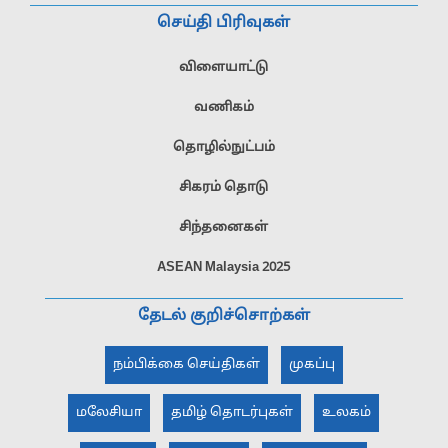
செய்தி பிரிவுகள்
விளையாட்டு
வணிகம்
தொழில்நுட்பம்
சிகரம் தொடு
சிந்தனைகள்
ASEAN Malaysia 2025
தேடல் குறிச்சொற்கள்
நம்பிக்கை செய்திகள்
முகப்பு
மலேசியா
தமிழ் தொடர்புகள்
உலகம்