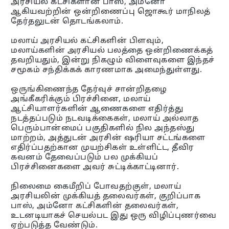
அரசியல் கட்சிகளான பாஸ், அம்னோ
ஆகியவற்றின் ஒன்றிணைப்பு ஜொகூர் மாநிலத்
தேர்தலுடன் தொடங்கலாம்.
மலாய் அரசியல் கட்சிகளின் பிளவும்,
மலாய்களின் அரசியல் பலத்தை ஒன்றிணைக்கத்
தவறியதும், இன்று நிகழும் விளைவுகளை இந்தச்
சமூகம் சந்திக்கக் காரணமாக அமைந்துள்ளது.
ஒருங்கிணைந்த தேர்வுச் சான்றிதழை
அங்கீகரிக்கும் பிரச்சினை, மலாய்
ஆட்சியாளர்களின் ஆணைகளை எதிர்த்து
நடத்தப்படும் நடவடிக்கைகள், மலாய் அல்லாத
பெரும்பான்மைப் பகுதிகளில் நில அந்தஸ்து
மாற்றம், அத்துடன் அரசின் ஷரியா சட்டங்களை
எதிர்ப்பதற்கான முயற்சிகள் உள்ளிட்ட, தீவிர
கவனம் தேவைப்படும் பல முக்கியப்
பிரச்சினைகளை அவர் சுட்டிக்காட்டினார்.
நிலைமை கைமீறிப் போவதற்குள், மலாய்
அரசியலின் முக்கியத் தலைவர்கள், குறிப்பாக
பாஸ், அம்னோ கட்சிகளின் தலைவர்கள்,
உடனடியாகச் செயல்பட இது ஒரு விழிப்புணர்வை
ஏற்படுத்த வேண்டும்.