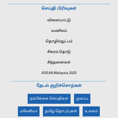
செய்தி பிரிவுகள்
விளையாட்டு
வணிகம்
தொழில்நுட்பம்
சிகரம் தொடு
சிந்தனைகள்
ASEAN Malaysia 2025
தேடல் குறிச்சொற்கள்
நம்பிக்கை செய்திகள்
முகப்பு
மலேசியா
தமிழ் தொடர்புகள்
உலகம்