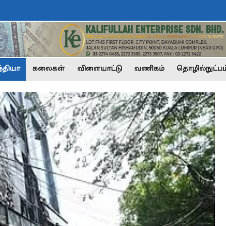
்தியா
கலைகள்
விளையாட்டு
வணிகம்
தொழில்நுட்பம