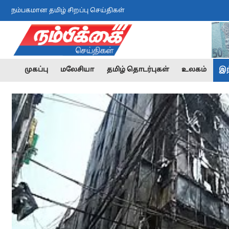
நம்பகமான தமிழ் சிறப்பு செய்திகள்
முகப்பு
மலேசியா
தமிழ் தொடர்புகள்
உலகம்
இந