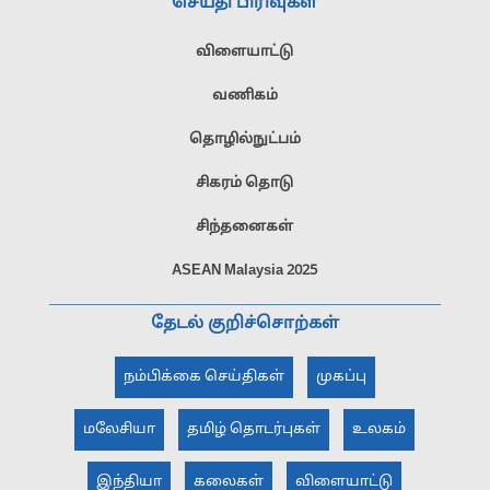
செய்தி பிரிவுகள்
விளையாட்டு
வணிகம்
தொழில்நுட்பம்
சிகரம் தொடு
சிந்தனைகள்
ASEAN Malaysia 2025
தேடல் குறிச்சொற்கள்
நம்பிக்கை செய்திகள்
முகப்பு
மலேசியா
தமிழ் தொடர்புகள்
உலகம்
இந்தியா
கலைகள்
விளையாட்டு