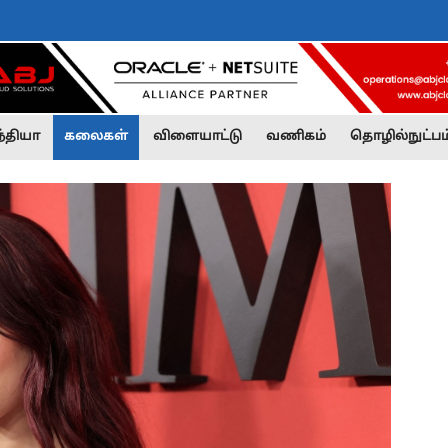
்தியா
கலைகள்
விளையாட்டு
வணிகம்
தொழில்நுட்பம