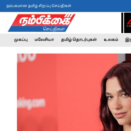
நம்பகமான தமிழ் சிறப்பு செய்திகள்
முகப்பு
மலேசியா
தமிழ் தொடர்புகள்
உலகம்
இந