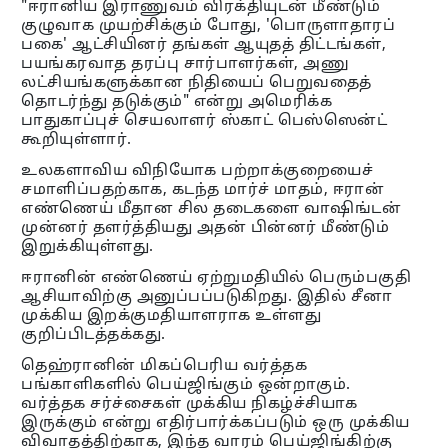
"ஈரானிய இராணுவம் விரக்தியுடன் மீண்டும்
குழுவாக முயற்சிக்கும் போது, 'பொருளாதாரப்
பகை' ஆட்சியினர் தங்கள் ஆயுதத் திட்டங்கள்,
பயங்கரவாத தரப்பு சார்பாளர்கள், அணு
லட்சியங்களுக்கான நிதியைப் பெறுவதைத்
தொடர்ந்து தடுக்கும்" என்று அமெரிக்க
பாதுகாப்புச் செயலாளர் ஸ்காட் பெஸ்ஸென்ட்
கூறியுள்ளார்.
உலகளாவிய விநியோக பற்றாக்குறையைச்
சமாளிப்பதற்காக, கடந்த மார்ச் மாதம், ஈரான்
எண்ணெய் மீதான சில தடைகளை வாஷிங்டன்
முன்னர் தளர்த்தியது அதன் பின்னர் மீண்டும்
இறுக்கியுள்ளது.
ஈரானின் எண்ணெய் ஏற்றுமதியில் பெரும்பகுதி
ஆசியாவிற்கு அனுப்பப்படுகிறது. இதில் சீனா
முக்கிய இறக்குமதியாளராக உள்ளது
குறிப்பிடத்தக்கது.
தெஹ்ரானின் மிகப்பெரிய வர்த்தக
பங்காளிகளில் பெய்ஜிங்கும் ஒன்றாகும்.
வர்த்தக சர்ச்சைகள் முக்கிய நிகழ்ச்சியாக
இருக்கும் என்று எதிர்பார்க்கப்படும் ஒரு முக்கிய
விவாதத்திற்காக, இந்த வாரம் பெய்ஜிங்கிற்கு