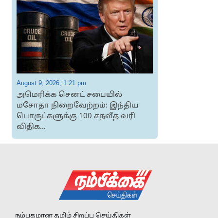
August 9, 2026, 1:21 pm
A
அமெரிக்க செனட் சபையில்
ம
மசோதா நிறைவேற்றம்: இந்திய
பொருட்களுக்கு 100 சதவீத வரி
விதிக...
நம்பகமான தமிழ் சிறப்பு செய்திகள்