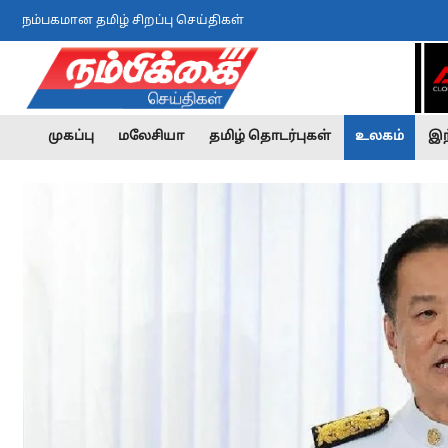
நம்பகமான தமிழ் சிறப்பு செய்திகள்
முகப்பு
மலேசியா
தமிழ் தொடர்புகள்
உலகம்
இந