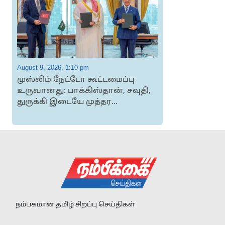
August 9, 2026, 1:10 pm
A
முஸ்​லிம் நேட்டோ கூட்​டமைப்பு
உருவானது: பாக்கிஸ்தான், சவுதி,
ச
துருக்கி இடையே முத்தர...
அ
நம்பகமான தமிழ் சிறப்பு செய்திகள்