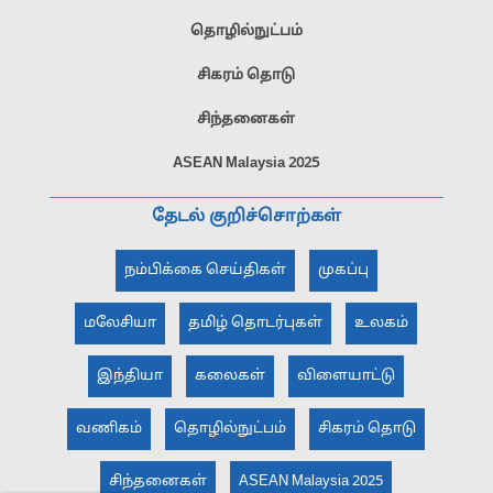
தொழில்நுட்பம்
சிகரம் தொடு
சிந்தனைகள்
ASEAN Malaysia 2025
தேடல் குறிச்சொற்கள்
நம்பிக்கை செய்திகள்
முகப்பு
மலேசியா
தமிழ் தொடர்புகள்
உலகம்
இந்தியா
கலைகள்
விளையாட்டு
வணிகம்
தொழில்நுட்பம்
சிகரம் தொடு
சிந்தனைகள்
ASEAN Malaysia 2025