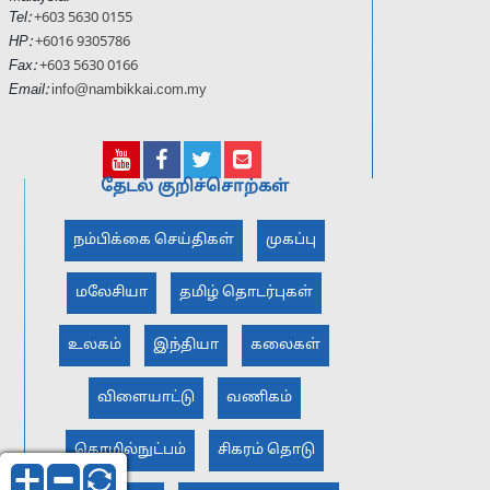
Tel:
+603 5630 0155
HP:
+6016 9305786
Fax:
+603 5630 0166
Email:
info@nambikkai.com.my
தேடல் குறிச்சொற்கள்
நம்பிக்கை செய்திகள்
முகப்பு
மலேசியா
தமிழ் தொடர்புகள்
உலகம்
இந்தியா
கலைகள்
விளையாட்டு
வணிகம்
தொழில்நுட்பம்
சிகரம் தொடு