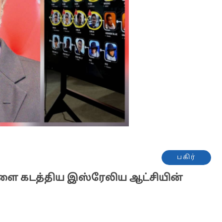
பகிர்
ளை கடத்திய இஸ்ரேலிய ஆட்சியின்