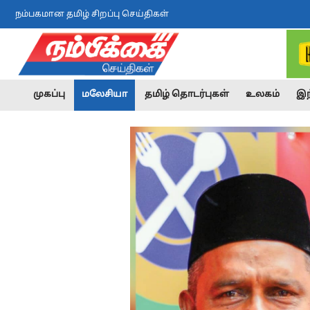
நம்பகமான தமிழ் சிறப்பு செய்திகள்
முகப்பு
மலேசியா
தமிழ் தொடர்புகள்
உலகம்
இந