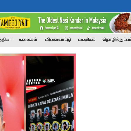
்தியா
கலைகள்
விளையாட்டு
வணிகம்
தொழில்நுட்பம