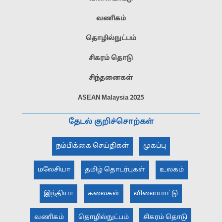
வணிகம்
தொழில்நுட்பம்
சிகரம் தொடு
சிந்தனைகள்
ASEAN Malaysia 2025
தேடல் குறிச்சொற்கள்
நம்பிக்கை செய்திகள்
முகப்பு
மலேசியா
தமிழ் தொடர்புகள்
உலகம்
இந்தியா
கலைகள்
விளையாட்டு
வணிகம்
தொழில்நுட்பம்
சிகரம் தொடு