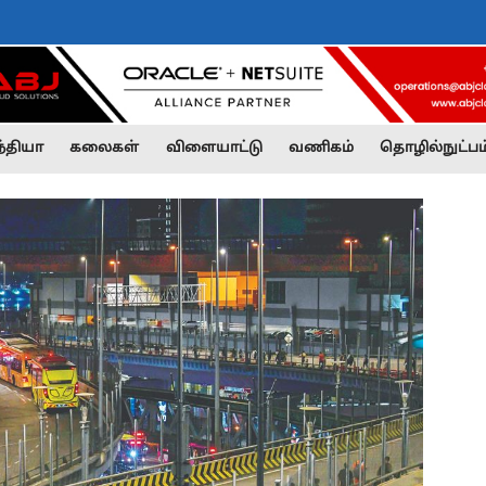
்தியா
கலைகள்
விளையாட்டு
வணிகம்
தொழில்நுட்பம