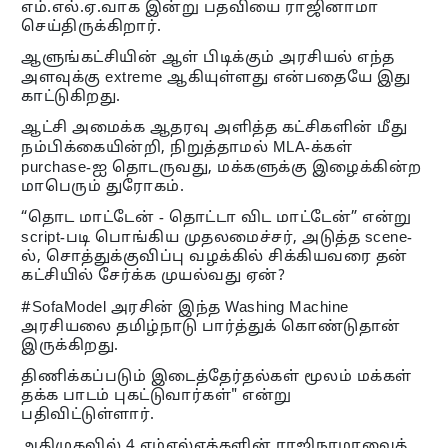
எம்.எல்.ஏ.வாக இன்று பதவியை ராஜினாமா
செய்திருக்கிறார்.
ஆளுங்கட்சியின் ஆள் பிடிக்கும் அரசியல் எந்த
அளவுக்கு extreme ஆகியுள்ளது என்பதையே இது
காட்டுகிறது.
ஆட்சி அமைக்க ஆதரவு அளித்த கட்சிகளின் மீது
நம்பிக்கையின்றி, நிறுத்தாமல் MLA-க்கள்
purchase-ஐ தொடருவது, மக்களுக்கு இழைக்கின்ற
மாபெரும் துரோகம்.
“தொட மாட்டேன் - தொட்டா விட மாட்டேன்” என்று
script-படி பொங்கிய முதலமைச்சர், அடுத்த scene-
ல், சொத்துக்குவிப்பு வழக்கில் சிக்கியவரை தன்
கட்சியில் சேர்க்க முயல்வது ஏன்?
#SofaModel அரசின் இந்த Washing Machine
அரசியலை தமிழ்நாடு பார்த்துக் கொண்டுதான்
இருக்கிறது.
திணிக்கப்படும் இடைத்தேர்தல்கள் மூலம் மக்கள்
தக்க பாடம் புகட்டுவார்கள்" என்று
பதிவிட்டுள்ளார்.
அதிமுகவில் 4 எம்எல்ஏக்களின் ராஜிநாமாவைத்