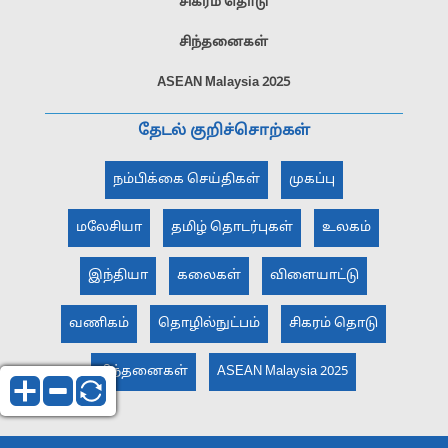
சிகரம் தொடு
சிந்தனைகள்
ASEAN Malaysia 2025
தேடல் குறிச்சொற்கள்
நம்பிக்கை செய்திகள்
முகப்பு
மலேசியா
தமிழ் தொடர்புகள்
உலகம்
இந்தியா
கலைகள்
விளையாட்டு
வணிகம்
தொழில்நுட்பம்
சிகரம் தொடு
சிந்தனைகள்
ASEAN Malaysia 2025