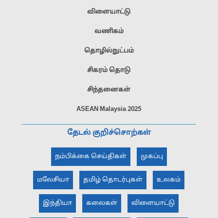
விளையாட்டு
வணிகம்
தொழில்நுட்பம்
சிகரம் தொடு
சிந்தனைகள்
ASEAN Malaysia 2025
தேடல் குறிச்சொற்கள்
நம்பிக்கை செய்திகள்
முகப்பு
மலேசியா
தமிழ் தொடர்புகள்
உலகம்
இந்தியா
கலைகள்
விளையாட்டு