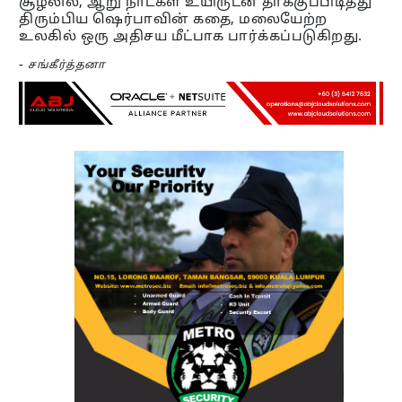
சூழலில், ஆறு நாட்கள் உயிருடன் தாக்குப்பிடித்து
திரும்பிய ஷெர்பாவின் கதை, மலையேற்ற
உலகில் ஒரு அதிசய மீட்பாக பார்க்கப்படுகிறது.
-
சங்கீர்த்தனா