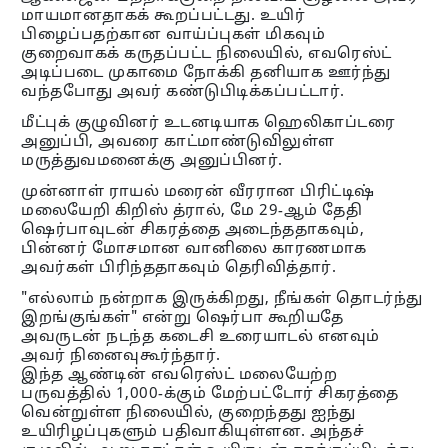
மாயமானதாகக் கூறப்பட்டது. உயிர்
பிழைப்பதற்கான வாய்ப்புகள் மிகவும்
குறைவாகக் கருதப்பட்ட நிலையில், எவரெஸ்ட்
அடிப்படை முகாமை நோக்கி தனியாக ஊர்ந்து
வந்தபோது அவர் கண்டுபிடிக்கப்பட்டார்.
மீட்புக் குழுவினர் உடனடியாக ஹெலிகாப்டரை
அனுப்பி, அவரை காட்மாண்டுவிலுள்ள
மருத்துவமனைக்கு அனுப்பினர்.
முன்னாள் ராயல் மரைன் வீரரான பிரிட்டிஷ்
மலையேறி கிறிஸ் த்ரால், மே 29-ஆம் தேதி
ஷெர்பாவுடன் சிகரத்தை அடைந்ததாகவும்,
பின்னர் மோசமான வானிலை காரணமாக
அவர்கள் பிரிந்ததாகவும் தெரிவித்தார்.
"எல்லாம் நன்றாக இருக்கிறது, நீங்கள் தொடர்ந்து
இறங்குங்கள்" என்று ஷெர்பா கூறியதே
அவருடன் நடந்த கடைசி உரையாடல் எனவும்
அவர் நினைவுகூர்ந்தார்.
இந்த ஆண்டின் எவரெஸ்ட் மலையேற்ற
பருவத்தில் 1,000-க்கும் மேற்பட்டோர் சிகரத்தை
வென்றுள்ள நிலையில், குறைந்தது ஐந்து
உயிரிழப்புகளும் பதிவாகியுள்ளன. அந்தச்