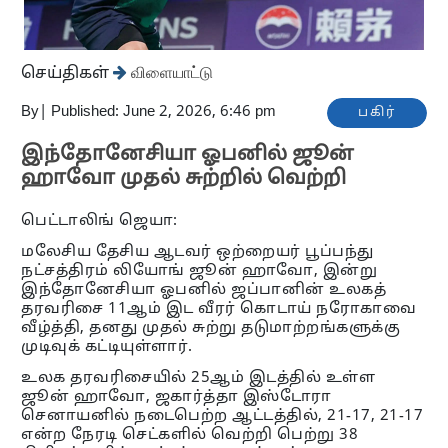
செய்திகள்
விளையாட்டு
By
|
Published: June 2, 2026, 6:46 pm
பகிர்
இந்தோனேசியா ஓபனில் ஜூன்
ஹாவோ முதல் சுற்றில் வெற்றி
பெட்டாலிங் ஜெயா:
மலேசிய தேசிய ஆடவர் ஒற்றையர் பூப்பந்து
நட்சத்திரம் லியோங் ஜூன் ஹாவோ, இன்று
இந்தோனேசியா ஓபனில் ஜப்பானின் உலகத்
தரவரிசை 11ஆம் இட வீரர் கொடாய் நரோகாவை
வீழ்த்தி, தனது முதல் சுற்று தடுமாற்றங்களுக்கு
முடிவுக் கட்டியுள்ளார்.
உலக தரவரிசையில் 25ஆம் இடத்தில் உள்ள
ஜூன் ஹாவோ, ஜகார்த்தா இஸ்டோரா
செனாயனில் நடைபெற்ற ஆட்டத்தில், 21-17, 21-17
என்ற நேரடி செட்களில் வெற்றி பெற்று 38