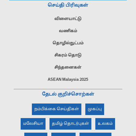
செய்தி பிரிவுகள்
விளையாட்டு
வணிகம்
தொழில்நுட்பம்
சிகரம் தொடு
சிந்தனைகள்
ASEAN Malaysia 2025
தேடல் குறிச்சொற்கள்
நம்பிக்கை செய்திகள்
முகப்பு
மலேசியா
தமிழ் தொடர்புகள்
உலகம்