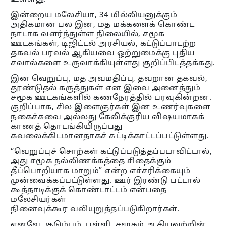
இன்றைய மலேசியா, 34 மில்லியனுக்கும்
அதிகமான பல இன, மத மக்களைக் கொண்ட
நாடாக வளர்ந்துள்ள நிலையில், சமூக
ஊடகங்கள், டிஜிட்டல் அரசியல், கட்டுப்பாடற்ற
தகவல் பரவல் ஆகியவை ஒற்றுமைக்கு புதிய
சவால்களை உருவாக்கியுள்ளது குறிப்பிடத்தக்கது.
இன வெறுப்பு, மத அவமதிப்பு, தவறான தகவல்,
தூண்டுதல் கருத்துகள் என இவை அனைத்தும்
சமூக ஊடகங்களில் கணநேரத்தில் பரவுகின்றன.
குறிப்பாக, சில இளைஞர்கள் இன உணர்வுகளை
நகைச்சுவை அல்லது கேலிக்குரிய விஷயமாகக்
காணத் தொடங்கியிருப்பது
கவலைக்கிடமானதாகச் சுட்டிக்காட்டப்பட்டுள்ளது.
“வெறுப்புச் சொற்கள் கட்டுப்படுத்தப்படாவிட்டால்,
அது சமூக நல்லிணக்கத்தை சிதைக்கும்
தீப்பொறியாக மாறும்” என்ற எச்சரிக்கையும்
முன்வைக்கப்பட்டுள்ளது. ஊர் இரண்டு பட்டால்
கூத்தாடிக்குக் கொண்டாட்டம் என்பதை
மலேசியர்கள்
நினைவுக்கூர வலியுறுத்தப்படுகிறார்கள்.
எனவே, குடும்பம், பள்ளி, சமூகம் ஆகியவற்றின்