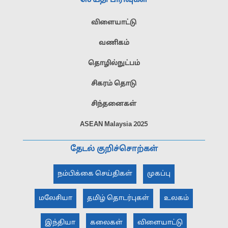
செய்தி பிரிவுகள்
விளையாட்டு
வணிகம்
தொழில்நுட்பம்
சிகரம் தொடு
சிந்தனைகள்
ASEAN Malaysia 2025
தேடல் குறிச்சொற்கள்
நம்பிக்கை செய்திகள்
முகப்பு
மலேசியா
தமிழ் தொடர்புகள்
உலகம்
இந்தியா
கலைகள்
விளையாட்டு