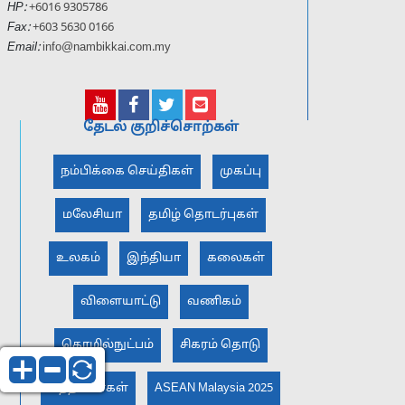
HP:
+6016 9305786
Fax:
+603 5630 0166
Email:
info@nambikkai.com.my
தேடல் குறிச்சொற்கள்
நம்பிக்கை செய்திகள்
முகப்பு
மலேசியா
தமிழ் தொடர்புகள்
உலகம்
இந்தியா
கலைகள்
விளையாட்டு
வணிகம்
தொழில்நுட்பம்
சிகரம் தொடு
சிந்தனைகள்
ASEAN Malaysia 2025