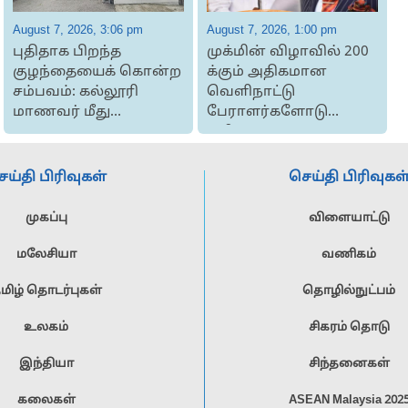
August 7, 2026, 3:06 pm
August 7, 2026, 1:00 pm
A
புதிதாக பிறந்த
முக்மின் விழாவில் 200
குழந்தையைக் கொன்ற
க்கும் அதிகமான
சம்பவம்: கல்லூரி
வெளிநாட்டு
வ
மாணவர் மீது
பேராளர்களோடு
குற்றஞ்சாட்டப்பட்டது
தமிழக
சிறுபான்மையினர்...
ெய்தி பிரிவுகள்
செய்தி பிரிவுகள
முகப்பு
விளையாட்டு
மலேசியா
வணிகம்
மிழ் தொடர்புகள்
தொழில்நுட்பம்
உலகம்
சிகரம் தொடு
இந்தியா
சிந்தனைகள்
கலைகள்
ASEAN Malaysia 202