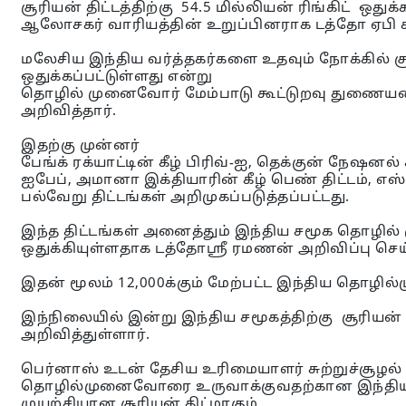
சூரியன் திட்டத்திற்கு 54.5 மில்லியன் ரிங்கிட் ஒ
ஆலோசகர் வாரியத்தின் உறுப்பினராக டத்தோ ஏபி ச
மலேசிய இந்திய வர்த்தகர்களை உதவும் நோக்கில் சூரிய
ஒதுக்கப்பட்டுள்ளது என்று
தொழில் முனைவோர் மேம்பாடு கூட்டுறவு துணையம
அறிவித்தார்.
இதற்கு முன்னர்
பேங்க் ரக்யாட்டின் கீழ் பிரிவ்-ஐ, தெக்குன் நேஷனல் 
ஐபேப், அமானா இக்தியாரின் கீழ் பெண் திட்டம், எஸ
பல்வேறு திட்டங்கள் அறிமுகப்படுத்தப்பட்டது.
இந்த திட்டங்கள் அனைத்தும் இந்திய சமூக தொழில்
ஒதுக்கியுள்ளதாக டத்தோஸ்ரீ ரமணன் அறிவிப்பு செய்
இதன் மூலம் 12,000க்கும் மேற்பட்ட இந்திய தொழ
இந்நிலையில் இன்று இந்திய சமூகத்திற்கு சூரியன
அறிவித்துள்ளார்.
பெர்னாஸ் உடன் தேசிய உரிமையாளர் சுற்றுச்சூழல்
தொழில்முனைவோரை உருவாக்குவதற்கான இந்திய
முயற்சியான சூரியன் திட்மாகும்.