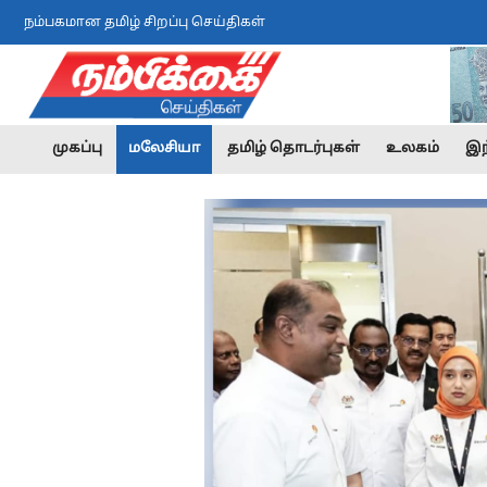
நம்பகமான தமிழ் சிறப்பு செய்திகள்
முகப்பு
மலேசியா
தமிழ் தொடர்புகள்
உலகம்
இந