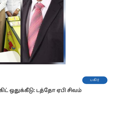
பகிர்
்கிட் ஒதுக்கீடு: டத்தோ ஏபி சிவம்