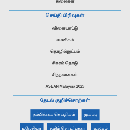
கலைகள்
செய்தி பிரிவுகள்
விளையாட்டு
வணிகம்
தொழில்நுட்பம்
சிகரம் தொடு
சிந்தனைகள்
ASEAN Malaysia 2025
தேடல் குறிச்சொற்கள்
நம்பிக்கை செய்திகள்
முகப்பு
மலேசியா
தமிழ் தொடர்புகள்
உலகம்