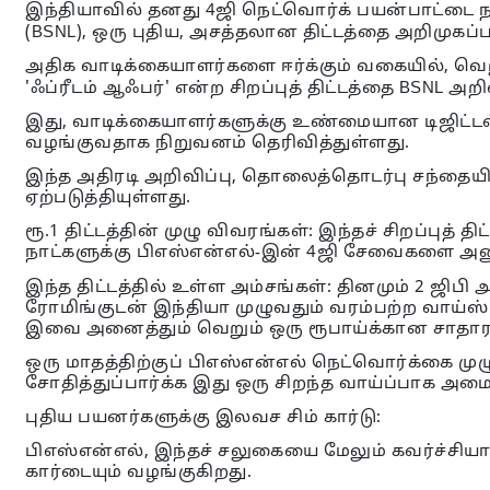
இந்தியாவில் தனது 4ஜி நெட்வொர்க் பயன்பாட்டை ந
(BSNL), ஒரு புதிய, அசத்தலான திட்டத்தை அறிமுகப்ப
அதிக வாடிக்கையாளர்களை ஈர்க்கும் வகையில், வெறு
'ஃப்ரீடம் ஆஃபர்' என்ற சிறப்புத் திட்டத்தை BSNL அற
இது, வாடிக்கையாளர்களுக்கு உண்மையான டிஜிட்டல்
வழங்குவதாக நிறுவனம் தெரிவித்துள்ளது.
இந்த அதிரடி அறிவிப்பு, தொலைத்தொடர்பு சந்தைய
ஏற்படுத்தியுள்ளது.
ரூ.1 திட்டத்தின் முழு விவரங்கள்: இந்தச் சிறப்புத் திட
நாட்களுக்கு பிஎஸ்என்எல்-இன் 4ஜி சேவைகளை அன
இந்த திட்டத்தில் உள்ள அம்சங்கள்: தினமும் 2 ஜிபி அத
ரோமிங்குடன் இந்தியா முழுவதும் வரம்பற்ற வாய்ஸ
இவை அனைத்தும் வெறும் ஒரு ரூபாய்க்கான சாதார
ஒரு மாதத்திற்குப் பிஎஸ்என்எல் நெட்வொர்க்கை 
சோதித்துப்பார்க்க இது ஒரு சிறந்த வாய்ப்பாக அம
புதிய பயனர்களுக்கு இலவச சிம் கார்டு:
பிஎஸ்என்எல், இந்தச் சலுகையை மேலும் கவர்ச்சியா
கார்டையும் வழங்குகிறது.