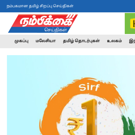
நம்பகமான தமிழ் சிறப்பு செய்திகள்
முகப்பு
மலேசியா
தமிழ் தொடர்புகள்
உலகம்
இந