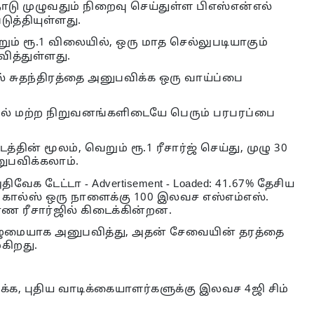
ாடு முழுவதும் நிறைவு செய்துள்ள பிஎஸ்என்எல்
டுத்தியுள்ளது.
ம் ரூ.1 விலையில், ஒரு மாத செல்லுபடியாகும்
ிவித்துள்ளது.
 சுதந்திரத்தை அனுபவிக்க ஒரு வாய்ப்பை
ில் மற்ற நிறுவனங்களிடையே பெரும் பரபரப்பை
்டத்தின் மூலம், வெறும் ரூ.1 ரீசார்ஜ் செய்து, முழு 30
ுபவிக்கலாம்.
ிவேக டேட்டா - Advertisement - Loaded: 41.67% தேசிய
் கால்ஸ் ஒரு நாளைக்கு 100 இலவச எஸ்எம்எஸ்.
ண ரீசார்ஜில் கிடைக்கின்றன.
முழுமையாக அனுபவித்து, அதன் சேவையின் தரத்தை
ைகிறது.
க்க, புதிய வாடிக்கையாளர்களுக்கு இலவச 4ஜி சிம்