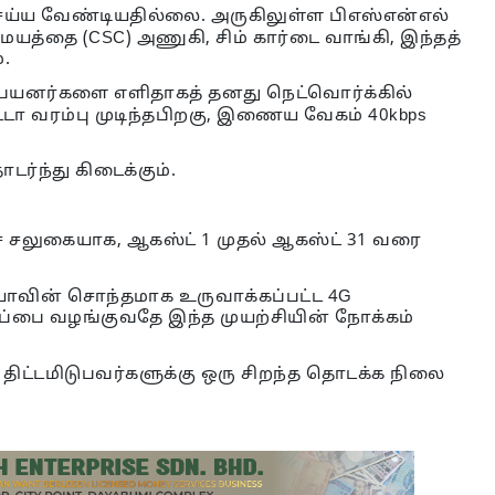
 செய்ய வேண்டியதில்லை. அருகிலுள்ள பிஎஸ்என்எல்
்தை (CSC) அணுகி, சிம் கார்டை வாங்கி, இந்தத்
்.
ய பயனர்களை எளிதாகத் தனது நெட்வொர்க்கில்
ட்டா வரம்பு முடிந்தபிறகு, இணைய வேகம் 40kbps
ர்ந்து கிடைக்கும்.
ாலச் சலுகையாக, ஆகஸ்ட் 1 முதல் ஆகஸ்ட் 31 வரை
யாவின் சொந்தமாக உருவாக்கப்பட்ட 4G
்ப்பை வழங்குவதே இந்த முயற்சியின் நோக்கம்
த் திட்டமிடுபவர்களுக்கு ஒரு சிறந்த தொடக்க நிலை