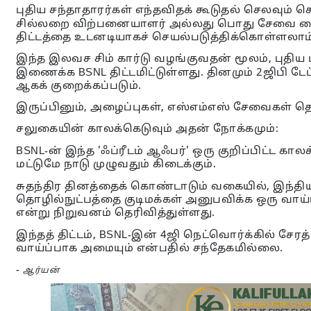
புதிய சந்தாதாரர்கள் எந்தவிதக் கூடுதல் செலவும்
சில்லறை விற்பனையாளர் அல்லது பொது சேவை மையத
திட்டத்தை உடனடியாகச் செயல்படுத்திக்கொள்ளலாம
இந்த இலவச சிம் கார்டு வழங்குவதன் மூலம், புதி
இணைக்க BSNL திட்டமிட்டுள்ளது. தினமும் 2ஜிபி டே
ஆகக் குறைக்கப்படும்.
இருப்பினும், அழைப்புகள், எஸ்எம்எஸ் சேவைகள் தொட
சலுகையின் காலக்கெடுவும் அதன் நோக்கமும்:
BSNL-ன் இந்த 'ஃப்ரீடம் ஆஃபர்' ஒரு குறிப்பிட்ட க
மட்டுமே நாடு முழுவதும் கிடைக்கும்.
சுதந்திர தினத்தைக் கொண்டாடும் வகையில், இந்தி
தொழில்நுட்பத்தை குடிமக்கள் அனுபவிக்க ஒரு வாய
என்று நிறுவனம் தெரிவித்துள்ளது.
இந்தத் திட்டம், BSNL-இன் 4ஜி நெட்வொர்க்கில் சேர
வாய்ப்பாக அமையும் என்பதில் சந்தேகமில்லை.
-
ஆர்யன்