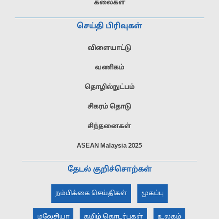
கலைகள்
செய்தி பிரிவுகள்
விளையாட்டு
வணிகம்
தொழில்நுட்பம்
சிகரம் தொடு
சிந்தனைகள்
ASEAN Malaysia 2025
தேடல் குறிச்சொற்கள்
நம்பிக்கை செய்திகள்
முகப்பு
மலேசியா
தமிழ் தொடர்புகள்
உலகம்