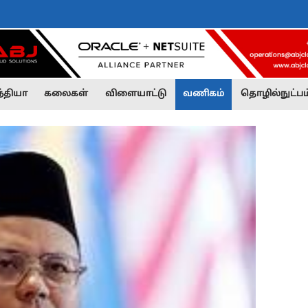
்தியா
கலைகள்
விளையாட்டு
வணிகம்
தொழில்நுட்பம