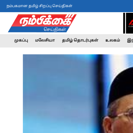
நம்பகமான தமிழ் சிறப்பு செய்திகள்
முகப்பு
மலேசியா
தமிழ் தொடர்புகள்
உலகம்
இந