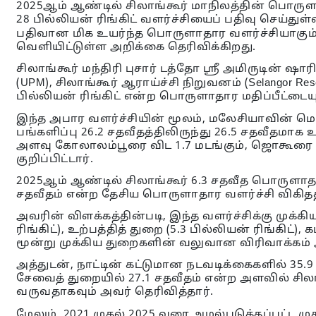
2025ஆம் ஆண்டில் சிலாங்கூர் மாநிலத்தின் பொருளாதா
28 பில்லியன் ரிங்கிட் வளர்ச்சியைப் பதிவு செய்த
பதிவான மிக உயர்ந்த பொருளாதார வளர்ச்சியாகும்
வெளியிட்டுள்ள அறிக்கை தெரிவிக்கிறது.
சிலாங்கூர் மந்திரி புசார் டத்தோ ஸ்ரீ அமிருடின் ஷ
(UPM), சிலாங்கூர் ஆராய்ச்சி நிறுவனம் (Selangor Res
பில்லியன் ரிங்கிட் என்ற பொருளாதார மதிப்பீட்டையு
இந்த அபார வளர்ச்சியின் மூலம், மலேசியாவின் மொத்
பங்களிப்பு 26.2 சதவீதத்திலிருந்து 26.5 சதவீதமாக
அளவு கோலாலம்பூரை விட 1.7 மடங்கும், ஜொகூரை வ
குறிப்பிட்டார்.
2025ஆம் ஆண்டில் சிலாங்கூர் 6.3 சதவீத பொருளாதார
சதவீதம் என்ற தேசிய பொருளாதார வளர்ச்சி விகிதத்
அவரின் விளக்கத்தின்படி, இந்த வளர்ச்சிக்கு முக
ரிங்கிட்), உற்பத்தித் துறை (5.3 பில்லியன் ரிங்கிட்)
மூன்று முக்கிய துறைகளின் வலுவான விரிவாக்கம்
அத்துடன், நாட்டின் கட்டுமான நடவடிக்கைகளில் 35.9 
சேவைத் துறையில் 27.1 சதவீதம் என்ற அளவில் சில
வருவதாகவும் அவர் தெரிவித்தார்.
மேலும், 2021 முதல் 2025 வரை அமல்படுத்தப்பட்ட முத