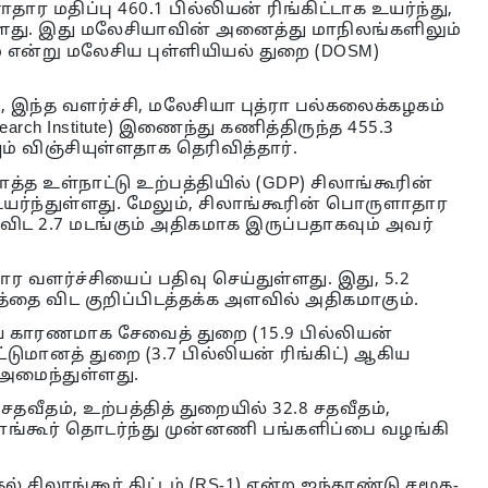
ர மதிப்பு 460.1 பில்லியன் ரிங்கிட்டாக உயர்ந்து,
ுள்ளது. இது மலேசியாவின் அனைத்து மாநிலங்களிலும்
 என்று மலேசிய புள்ளியியல் துறை (DOSM)
ாரி, இந்த வளர்ச்சி, மலேசியா புத்ரா பல்கலைக்கழகம்
earch Institute) இணைந்து கணித்திருந்த 455.3
ம் விஞ்சியுள்ளதாக தெரிவித்தார்.
த உள்நாட்டு உற்பத்தியில் (GDP) சிலாங்கூரின்
 உயர்ந்துள்ளது. மேலும், சிலாங்கூரின் பொருளாதார
ிட 2.7 மடங்கும் அதிகமாக இருப்பதாகவும் அவர்
 வளர்ச்சியைப் பதிவு செய்துள்ளது. இது, 5.2
தை விட குறிப்பிடத்தக்க அளவில் அதிகமாகும்.
்கிய காரணமாக சேவைத் துறை (15.9 பில்லியன்
, கட்டுமானத் துறை (3.7 பில்லியன் ரிங்கிட்) ஆகிய
 அமைந்துள்ளது.
சதவீதம், உற்பத்தித் துறையில் 32.8 சதவீதம்,
ாங்கூர் தொடர்ந்து முன்னணி பங்களிப்பை வழங்கி
ல் சிலாங்கூர் திட்டம் (RS-1) என்ற ஐந்தாண்டு சமூக-