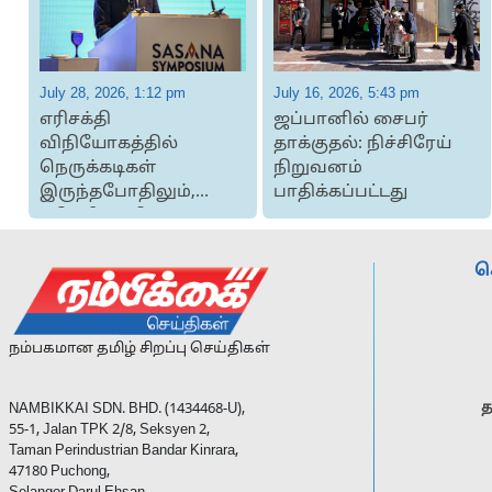
July 28, 2026, 1:12 pm
July 16, 2026, 5:43 pm
எரிசக்தி
ஜப்பானில் சைபர்
விநியோகத்தில்
தாக்குதல்: நிச்சிரேய்
நெருக்கடிகள்
நிறுவனம்
இருந்தபோதிலும்,
பாதிக்கப்பட்டது
மலேசியாவின்
வளர்ச்சி 4-5 சதவீத...
ச
நம்பகமான தமிழ் சிறப்பு செய்திகள்
த
NAMBIKKAI SDN. BHD. (1434468-U),
55-1, Jalan TPK 2/8, Seksyen 2,
Taman Perindustrian Bandar Kinrara,
47180 Puchong,