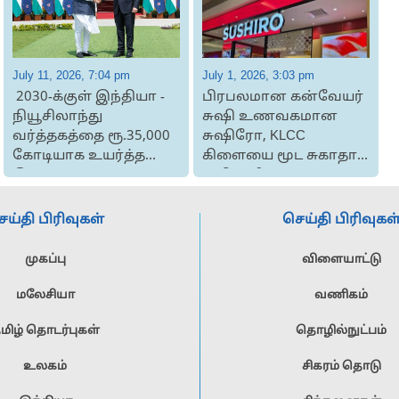
July 11, 2026, 7:04 pm
July 1, 2026, 3:03 pm
J
2030-க்குள் இந்தியா -
பிரபலமான கன்வேயர்
நியூசிலாந்து
சுஷி உணவகமான
வர்த்தகத்தை ரூ.35,000
சுஷிரோ, KLCC
கோடியாக உயர்த்த
கிளையை மூட சுகாதார
இலக்கு
அதிகாரிகள் உத்தரவு
ெய்தி பிரிவுகள்
செய்தி பிரிவுகள
முகப்பு
விளையாட்டு
மலேசியா
வணிகம்
மிழ் தொடர்புகள்
தொழில்நுட்பம்
உலகம்
சிகரம் தொடு