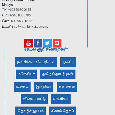
Selangor Darul Ehsan,
Malaysia.
Tel:
+603 5630 0155
HP:
+6016 9305786
Fax:
+603 5630 0166
Email:
info@nambikkai.com.my
தேடல் குறிச்சொற்கள்
நம்பிக்கை செய்திகள்
முகப்பு
மலேசியா
தமிழ் தொடர்புகள்
உலகம்
இந்தியா
கலைகள்
விளையாட்டு
வணிகம்
தொழில்நுட்பம்
சிகரம் தொடு