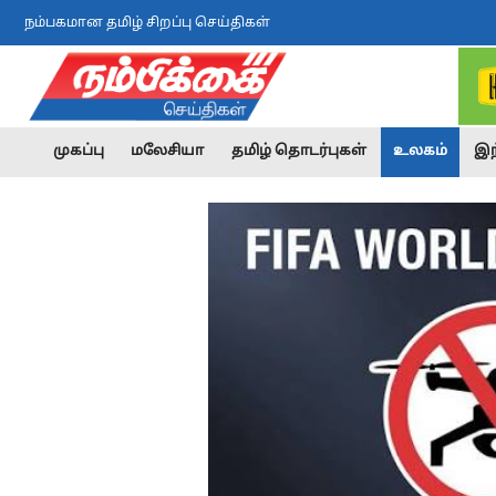
நம்பகமான தமிழ் சிறப்பு செய்திகள்
முகப்பு
மலேசியா
தமிழ் தொடர்புகள்
உலகம்
இந