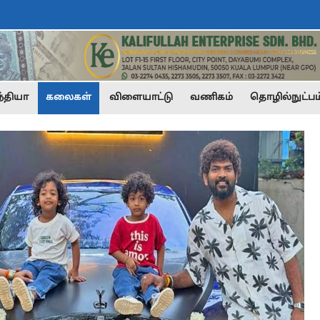
்தியா
கலைகள்
விளையாட்டு
வணிகம்
தொழில்நுட்பம