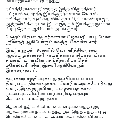
மாயாஜாலமாக இருந்தது.
நட்சத்திரங்கள் நிறைந்த இந்த விருந்தினர்
பட்டியலில், மூத்த இயக்குநர்களான கே.எஸ்.
ரவிக்குமார், ஷங்கர், லிங்குசாமி, மோகன் ராஜா,
ஆற்றல்மிக்க நடன இயக்குநரும் இயக்குநருமான
பிரபு தேவா ஆகியோர் அடங்குவர்.
மேலும் பிரபல நடிகர்களான ஜெகபதி பாபு, மேகா
ஸ்ரீகாந்த் ஆகியோரும் கலந்து கொண்டனர்.
இவர்களுடன், 90களில் வெள்ளித்திரையை
ஆண்ட முன்னணி நாயகிகளான சிம்ரன், மீனா,
சங்கவி, மாளவிகா, சங்கீதா, ரீமா சென்,
மகேஸ்வரி, சிவரஞ்சனி ஆகியோரும்
இணைந்தனர்.
கடற்கரை சந்திப்புகள் முதல் பொன்னான
திரைப்பட நினைவுகளை மீண்டும் அசைபோடுவது
வரை, இந்த குழுவினர் பல தசாப்த கால
நட்பையும், சினிமா பாரம்பரியத்தையும்
கொண்டாடி மகிழ்ந்தனர்.
தென்னிந்திய சினிமாவை வடிவமைத்த ஒரு
மறக்க முடியாத சகாப்தத்திற்கு இந்த சந்திப்பு ஒரு
நெகிழ்ச்சியானதாக அமைந்தது. திரையிலும்,