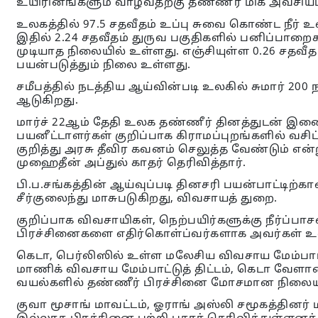
உயிரினங்களும் வாழ்வதற்கு தண்ணீர் மிக அவசியம
உலகத்தில் 97.5 சதவீதம் உப்பு சுவை கொண்ட நீர் உள்
இதில் 2.24 சதவீதம் துருவ பகுதிகளில் பனிப்பாறைக
முடியாத நிலையில் உள்ளது. எஞ்சியுள்ள 0.26 சதவீத
பயன்படுத்தும் நிலை உள்ளது.
சமீபத்தில் நடத்திய ஆய்வின்படி உலகில் சுமார் 20
ஆடுகிறது.
மார்ச் 22ஆம் தேதி உலக தண்ணீர் தினத்துடன் இணைந
பயனீட்டாளர்கள் குறிப்பாக கிராமப்புறங்களில் வச
குறித்து அரசு தீவிர கவனம் செலுத்த வேண்டும் என
முஹைதீன் அப்துல் காதர் தெரிவித்தார்.
பி.ப.சங்கத்தின் ஆய்வுப்படி தினசரி பயன்பாட்டிற்க
சீர்குலைந்து மாசுபடுகிறது, விவசாயத் துறை.
குறிப்பாக விவசாயிகள், நெற்பயிர்களுக்கு நீர்ப்பா
பிரச்சினைகளை எதிர்கொள்ப்வர்களாக அவர்கள் உள
கெடா, பெர்லிஸில் உள்ள மலேசிய விவசாய மேம்பாட்
மாணிக் விவசாய மேம்பாட்டுத் திட்டம், கெடா வேள
வயல்களில் தண்ணீர் பிரச்சினை மோசமான நிலையி
குவா மூசாங் மாவட்டம், ஓராங் அஸ்லி சமூகத்தினர் 