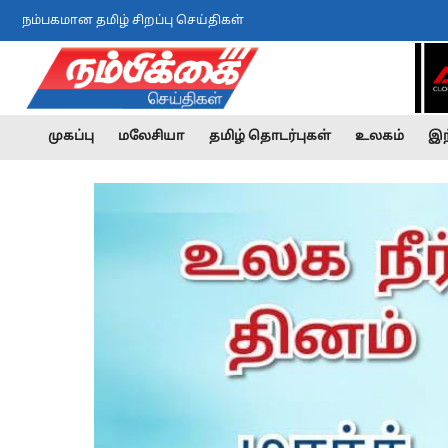
நம்பகமான தமிழ் சிறப்பு செய்திகள்
முகப்பு
மலேசியா
தமிழ் தொடர்புகள்
உலகம்
இந