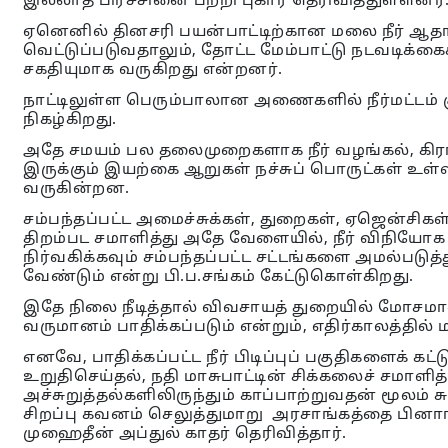
இல்லாத பிரச்சினை பற்றி புகார் தெரிவித்துள்ளனர்
ஏனெனில் தினசரி பயன்பாட்டிற்கான மலை நீர் ஆதார
வெட்டுப்படுவதாலும், தோட்ட மேம்பாட்டு நடவடிக்க
சகதியுமாக வருகிறது என்றனர்.
நாட்டிலுள்ள பெரும்பாலான அணைகளில் நீர்மட்டம் 
நிகழ்கிறது.
அதே சமயம் பல தலைமுறைகளாக நீர் வழங்கல், கிர
இருக்கும் இயற்கை ஆறுகள் நச்சுப் பொருட்கள் உள்ளி
வருகின்றன.
சம்பந்தப்பட்ட அமைச்சுக்கள், துறைகள், ஏஜென்ச
திறம்பட சமாளித்து அதே வேளையில், நீர் விநிய
நிர்வகிக்கவும் சம்பந்தப்பட்ட சட்டங்களை அமல்படுத
வேண்டும் என்று பி.ப.சங்கம் கேட்டுகொள்கிறது.
இதே நிலை நீடித்தால் விவசாயத் துறையில் மோசம
வருமானம் பாதிக்கப்படும் என்றும், எதிர்காலத்தில்
எனவே, பாதிக்கப்பட்ட நீர் பிடிப்புப் பகுதிகளைக் கட்
உறுதிசெய்தல், நதி மாசுபாட்டின் சிக்கலைச் சமாள
அச்சுறுத்தல்களிலிருந்தும் காப்பாற்றுவதன் மூலம
சிறப்பு கவனம் செலுத்துமாறு அரசாங்கத்தை பினாங்
முஹைதீன் அப்துல் காதர் தெரிவித்தார்.