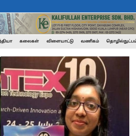
்தியா
கலைகள்
விளையாட்டு
வணிகம்
தொழில்நுட்பம