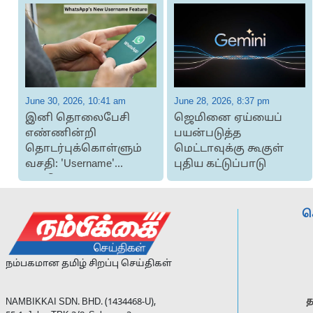
June 30, 2026, 10:41 am
June 28, 2026, 8:37 pm
்
இனி தொலைபேசி
ஜெமினை ஏய்யைப்
எண்ணின்றி
பயன்படுத்த
தொடர்புக்கொள்ளும்
மெட்டாவுக்கு கூகுள்
வசதி: 'Username'
புதிய கட்டுப்பாடு
வசதியை
அறிமுகப்படுத்தும்...
ச
நம்பகமான தமிழ் சிறப்பு செய்திகள்
த
NAMBIKKAI SDN. BHD. (1434468-U),