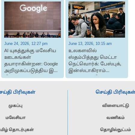
June 24, 2026, 12:27 pm
June 13, 2026, 10:15 am
J
AI யுகத்துக்கு மலேசிய
உலகளவில்
ஊடகங்கள்
ஸ்தம்பித்தது மெட்டா
தயாராகின்றன: Google
நெட்வொர்க்: பேஸ்புக்,
க
அறிமுகப்படுத்திய இரு
இன்ஸ்டாகிராம்
D
திட்டங்கள்
பக்கங்கள் திடீர் ...
ெய்தி பிரிவுகள்
செய்தி பிரிவுகள
முகப்பு
விளையாட்டு
மலேசியா
வணிகம்
மிழ் தொடர்புகள்
தொழில்நுட்பம்