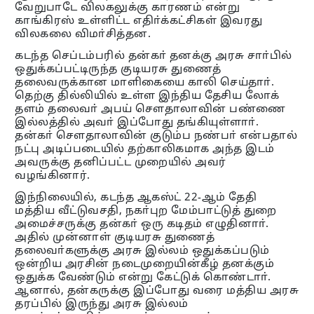
வேறுபாடே விலகலுக்கு காரணம் என்று
காங்கிரஸ் உள்ளிட்ட எதிா்க்கட்சிகள் இவரது
விலகலை விமா்சித்தன.
கடந்த செப்டம்பரில் தன்கா் தனக்கு அரசு சாா்பில்
ஒதுக்கப்பட்டிருந்த குடியரசு துணைத்
தலைவருக்கான மாளிகையை காலி செய்தாா்.
தெற்கு தில்லியில் உள்ள இந்திய தேசிய லோக்
தளம் தலைவா் அபய் சௌதாலாவின் பண்ணை
இல்லத்தில் அவா் இப்போது தங்கியுள்ளாா்.
தன்கா் சௌதாலாவின் குடும்ப நண்பா் என்பதால்
நட்பு அடிப்படையில் தற்காலிகமாக அந்த இடம்
அவருக்கு தனிப்பட்ட முறையில் அவர்
வழங்கினார்.
இந்நிலையில், கடந்த ஆகஸ்ட் 22-ஆம் தேதி
மத்திய வீட்டுவசதி, நகா்புற மேம்பாட்டுத் துறை
அமைச்சருக்கு தன்கா் ஒரு கடிதம் எழுதினாா்.
அதில் முன்னாள் குடியரசு துணைத்
தலைவா்களுக்கு அரசு இல்லம் ஒதுக்கப்படும்
ஒன்றிய அரசின் நடைமுறையின்கீழ் தனக்கும்
ஒதுக்க வேண்டும் என்று கேட்டுக் கொண்டாா்.
ஆனால், தன்கருக்கு இப்போது வரை மத்திய அரசு
தரப்பில் இருந்து அரசு இல்லம்