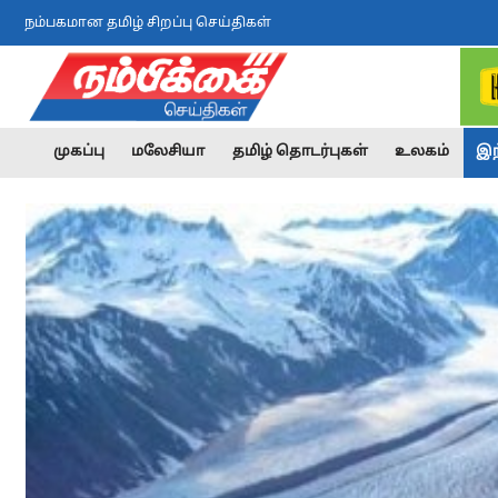
நம்பகமான தமிழ் சிறப்பு செய்திகள்
முகப்பு
மலேசியா
தமிழ் தொடர்புகள்
உலகம்
இந