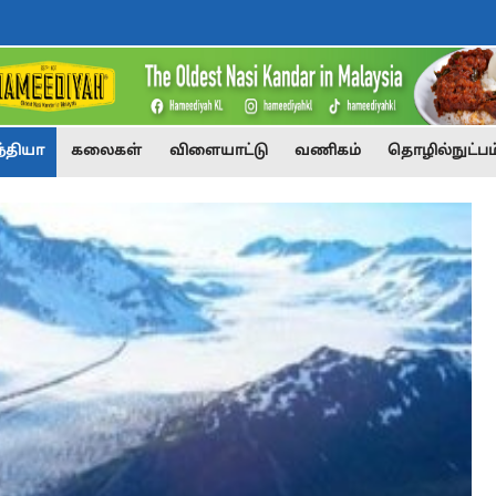
்தியா
கலைகள்
விளையாட்டு
வணிகம்
தொழில்நுட்பம