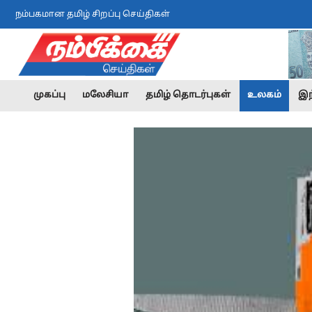
நம்பகமான தமிழ் சிறப்பு செய்திகள்
முகப்பு
மலேசியா
தமிழ் தொடர்புகள்
உலகம்
இந