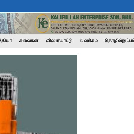
்தியா
கலைகள்
விளையாட்டு
வணிகம்
தொழில்நுட்பம