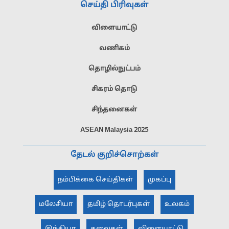
செய்தி பிரிவுகள்
விளையாட்டு
வணிகம்
தொழில்நுட்பம்
சிகரம் தொடு
சிந்தனைகள்
ASEAN Malaysia 2025
தேடல் குறிச்சொற்கள்
நம்பிக்கை செய்திகள்
முகப்பு
மலேசியா
தமிழ் தொடர்புகள்
உலகம்