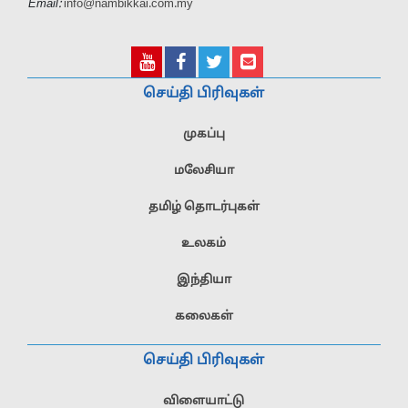
Email:
info@nambikkai.com.my
செய்தி பிரிவுகள்
முகப்பு
மலேசியா
தமிழ் தொடர்புகள்
உலகம்
இந்தியா
கலைகள்
செய்தி பிரிவுகள்
விளையாட்டு