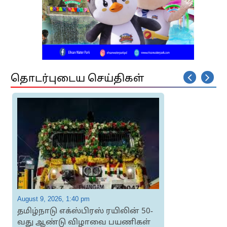
தொடர்புடைய செய்திகள்
August 9, 2026, 1:40 pm
A
தமிழ்நாடு எக்ஸ்பிரஸ் ரயிலின் 50-
வது ஆண்டு விழாவை பயணிகள்