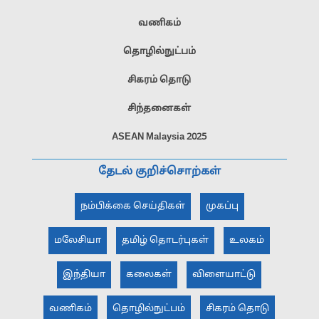
வணிகம்
தொழில்நுட்பம்
சிகரம் தொடு
சிந்தனைகள்
ASEAN Malaysia 2025
தேடல் குறிச்சொற்கள்
நம்பிக்கை செய்திகள்
முகப்பு
மலேசியா
தமிழ் தொடர்புகள்
உலகம்
இந்தியா
கலைகள்
விளையாட்டு
வணிகம்
தொழில்நுட்பம்
சிகரம் தொடு