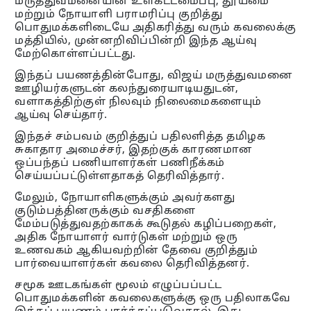
மருத்துவமனையின் உள்கட்டமைப்பு, தூய்மை
மற்றும் நோயாளி பராமரிப்பு குறித்து
பொதுமக்களிடையே அதிகரித்து வரும் கவலைக்கு
மத்தியில், முன்னறிவிப்பின்றி இந்த ஆய்வு
மேற்கொள்ளப்பட்டது.
இந்தப் பயணத்தின்போது, ​​விஜய் மருத்துவமனை
ஊழியர்களுடன் கலந்துரையாடியதுடன்,
வளாகத்திற்குள் நிலவும் நிலைமைகளையும்
ஆய்வு செய்தார்.
இந்தச் சம்பவம் குறித்துப் பதிலளித்த தமிழக
சுகாதார அமைச்சர், இதற்குக் காரணமான
ஒப்பந்தப் பணியாளர்கள் பணிநீக்கம்
செய்யப்பட்டுள்ளதாகத் தெரிவித்தார்.
மேலும், நோயாளிகளுக்கும் அவர்களது
குடும்பத்தினருக்கும் வசதிகளை
மேம்படுத்துவதற்காகக் கூடுதல் கழிப்பறைகள்,
அதிக நோயாளர் வார்டுகள் மற்றும் ஒரு
உணவகம் ஆகியவற்றின் தேவை குறித்தும்
பார்வையாளர்கள் கவலை தெரிவித்தனர்.
சமூக ஊடகங்கள் மூலம் எழுப்பப்பட்ட
பொதுமக்களின் கவலைகளுக்கு ஒரு பதிலாகவே