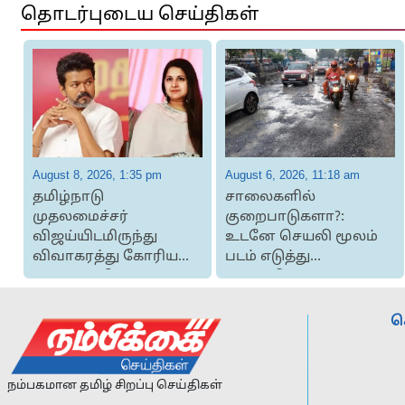
தொடர்புடைய செய்திகள்
August 8, 2026, 1:35 pm
August 6, 2026, 11:18 am
தமிழ்நாடு
சாலைகளில்
முதலமைச்சர்
குறைபாடுகளா?:
விஜய்யிடமிருந்து
உடனே செயலி மூலம்
,
விவாகரத்து கோரிய
படம் எடுத்து
வழக்கை திரும்பப்
அனுப்பினால்
பெற்றார் ...
நடவடிக்கை எடுக்க...
ச
நம்பகமான தமிழ் சிறப்பு செய்திகள்