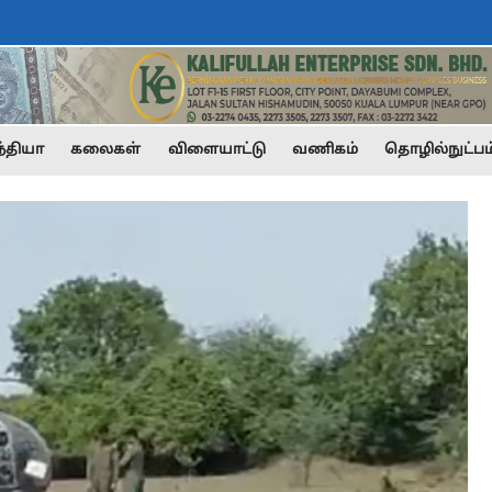
்தியா
கலைகள்
விளையாட்டு
வணிகம்
தொழில்நுட்பம