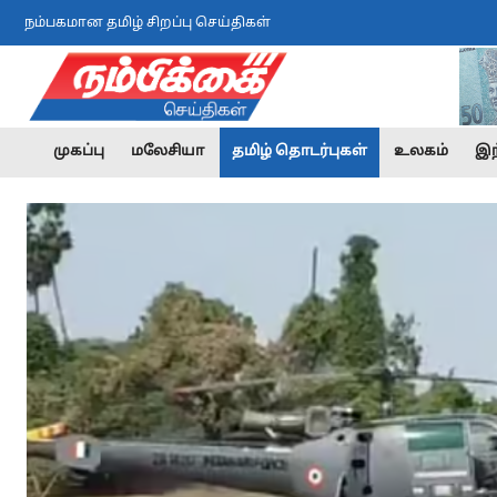
நம்பகமான தமிழ் சிறப்பு செய்திகள்
முகப்பு
மலேசியா
தமிழ் தொடர்புகள்
உலகம்
இந